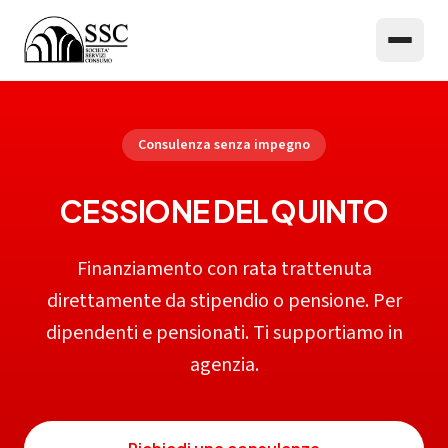
Consulenza senza impegno
CESSIONE DEL QUINTO
Finanziamento con rata trattenuta
direttamente da stipendio o pensione. Per
dipendenti e pensionati. Ti supportiamo in
agenzia.