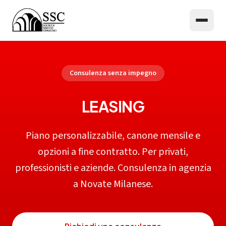
Consulenza senza impegno
LEASING
Piano personalizzabile, canone mensile e
opzioni a fine contratto. Per privati,
professionisti e aziende. Consulenza in agenzia
a Novate Milanese.