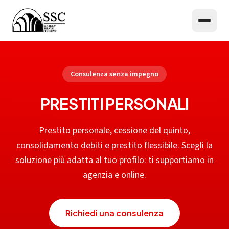
Consulenza senza impegno
PRESTITI PERSONALI
Prestito personale, cessione del quinto,
consolidamento debiti e prestito flessibile. Scegli la
soluzione più adatta al tuo profilo: ti supportiamo in
agenzia e online.
Richiedi una consulenza